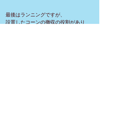
最後はランニングですが、
設置したコーンの撤収の役割があり
私は見れず・・・（ ;  ; ）
しかし、
皆さん無事に完走✨
レースに参加された皆様、
ナイスファイトでした！！
ボランティアスタッフも良いですが
今度はプレイヤーとして行きたいで
す！！
LIKESPORTSがサポートしている