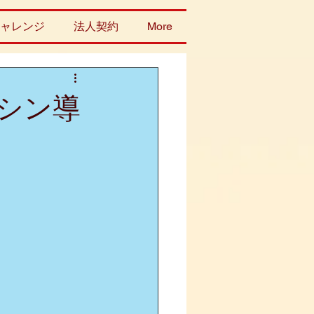
ャレンジ
法人契約
More
シン導