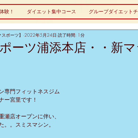
体験！
ダイエット集中コース
グループダイエットチ
ライクスポーツ】
2022年5月24日
読了時間: 1分
ポーツ浦添本店・・新マ
ン専門フィットネスジム
レーナー宮里です！
TS八重瀬店オープンに伴い、
た。。スミスマシン。