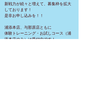
新戦力が続々と増えて、募集枠を拡大
しております！
是非お申し込みを！！
浦添本店、与那原店ともに
体験トレーニング・お試しコース（浦
添本店のみ）は受付中です！
夏本番前にパーソナルトレーニングを
始めてみませんか。
＊与那原店への体験トレーニングは、
下記のお問い合わせフォームよりお願
いします。
ライクスポーツ|お問い合わせ|浦添市
LIKESPORTS【ライクスポーツ】は、マ
ンツーマンレッスン専門フィットネス
ジムとなっております。トレーニング
初心者からシニア層まで幅広くご利用