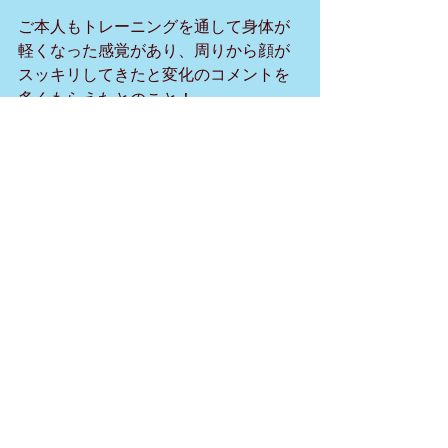
ご本人もトレーニングを通して身体が
軽くなった感覚があり、周りから顔が
スッキリしてきたと変化のコメントを
多くもらえたとのこと！
皆さんのペースでトレーニングを行っ
ていただき、劇的な変化よりも確実な
進化を求めて今後もサポートしていき
たいと思います。
トレーニングを始めたい方は、
体験コ
ース
をご用意しております。
ご予約やお問合せは、LINE＠から簡単
にお問い合わせ可能であり、ホームペ
ージ内の
「お問い合わせページ」
、空
き状況がすぐに確認できる
「専用予約
サイト」
から随時受付中です。