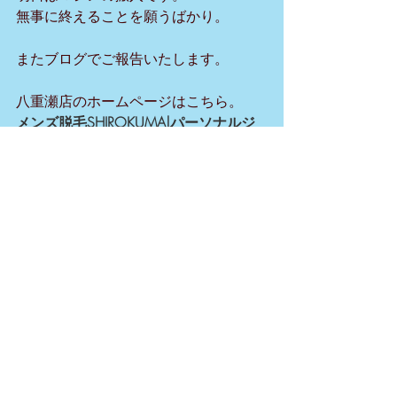
無事に終えることを願うばかり。
またブログでご報告いたします。
八重瀬店のホームページはこちら。
メンズ脱毛SHIROKUMA|パーソナルジ
ムLIKESPORTS
八重瀬町友寄（南部商業
高校前）にメンズ脱毛サロンとパーソ
ナルジムが融合した施設が誕生。脱毛
＋ダイエットの一つ上の仕上がりにご
期待ください。メンズ脱毛サロン
SHIROKUMAは男性に特化し、パーソナ
ルジムLIKESPORTSは男女問わずご利用
いただけます。 パーソナルトレーニン
グジムのLIKESPORTS【ライクスポー
ツ】は浦添市に新たに誕生したマンツ
ーマンレ…www.shirokuma-okinawa.com