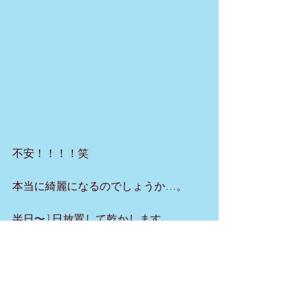
不安！！！！笑
本当に綺麗になるのでしょうか…。
半日〜1日放置して乾かします。
結果は明日ご報告します(^^♪
LIKESPORTS 糸数