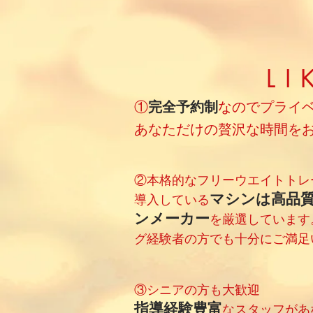
L
①
完全予約制
なのでプライ
​あなただけの贅沢な時間を
②本格的なフリーウエイトトレ
マシンは高品
​導入している
ンメーカー
を厳選しています
グ経験者の方でも十分にご満足
③シニアの方も大歓迎
指導経験豊富
なスタッフがあ