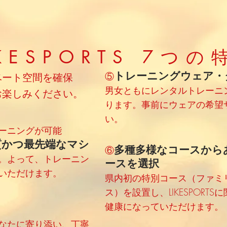
IKESPORTS 7つの
トレーニングウェア・
⑤
ベート空間を確保
男女ともにレンタルトレーニ
お楽しみください。
ります。事前にウェアの希望
い。
ーニングが可能
質かつ最先端なマシ
多種多様なコースから
⑥
。よって、トレーニン
ースを選択
いただけます。
​県内初の特別コース（ファ
ス）を設置し、LIKESPOR
健康になっていただけます。
なたに寄り添い、丁寧