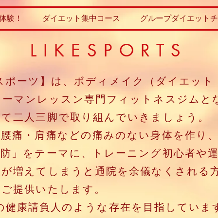
体験！
ダイエット集中コース
グループダイエットチ
LIKESPORTS
【ライクスポーツ】は、ボディメイク（ダイエッ
ツーマンレッスン専門フィットネスジムと
って二人三脚で取り組んでいきましょう。
「腰痛・肩痛などの痛みのない身体を作り
予防」をテーマに、トレーニング初心者や
重が増えてしまうと通院を余儀なくされる
をご提供いたします。
、あなたの健康請負人のような存在を目指していま